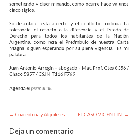
sometiendo y discriminando, como ocurre hace ya unos
cinco siglos.
Su desenlace, está abierto, y el conflicto continúa. La
tolerancia, el respeto a la diferencia, y el Estado de
Derecho para todos los habitantes de la Nación
Argentina, como reza el Preámbulo de nuestra Carta
Magna, siguen esperando por su plena vigencia. Es mi
palabra.-
Juan Antonio Arregin – abogado – Mat. Prof. Ctes 8356 /
Chaco 5857 / CSJN T116 F769
Agendá el
permalink
.
Navegación
←
Cuarentena y Alquileres
EL CASO VICENTIN.
→
de
Deja un comentario
entradas