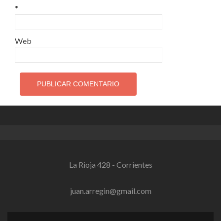
*
Web
La Rioja 428 - Corrientes
juan.arregin@gmail.com